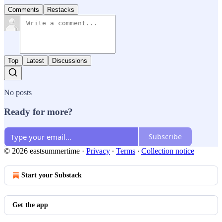
Comments
Restacks
Top
Latest
Discussions
No posts
Ready for more?
Subscribe
© 2026 eastsummertime
·
Privacy
∙
Terms
∙
Collection notice
Start your Substack
Get the app