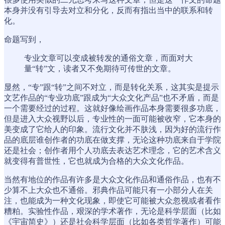
本身并没有引导去对立和分化，反而有指出当中的联系和转
化。
命题写到，
专业文章可以变成被转发的通俗文章，而面对大
量“转”文，读者又不免期待可传世的文章。
显然，“专”跟“转”之间不对立，而是转化关系，这其实是提示
文艺作品的“专业功底”跟成为“大众文化产品”也不矛盾，而是
一个需要经过的过程。这就好像绘画作品本身需要很多功底，
但是进入大众视野以后，专业性的一面可能被收窄，它本身的
美变成了它给人的印象。流行文化并不肤浅，因为好的流行作
品的底层谁创作者的功底在做支撑，无论这种功底来自于学院
还是社会；创作者用个人功底去表达艺术理念，它的艺术含义
就变得有普世性，它也就成为合格的大众文化作品。
当然有地位的作品有许多是大众文化作品和通俗作品，也有不
少算不上大众也不通俗。邪典作品可能只有一小部分人在关
注，也能成为一种文化现象，即使它可能被大众忽视或者看作
糟粕。实验性作品，艰深的学术著作，无论是科学层面（比如
《宇宙简史》）还是社会科学层面（比如各类哲学著作）可能